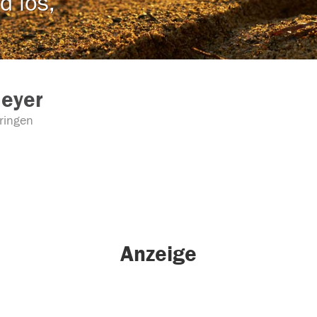
d los,
Meyer
ringen
Anzeige