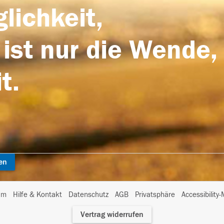
lichkeit,
 ist nur die Wende,
t.
en
I
um
Hilfe & Kontakt
Datenschutz
AGB
Privatsphäre
Accessibility
m
Vertrag widerrufen
A