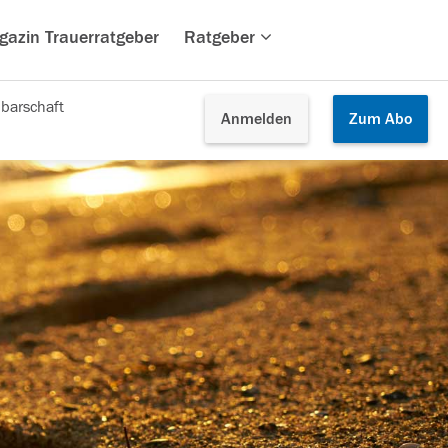
gazin Trauerratgeber
Ratgeber
barschaft
Anmelden
Zum
Abo