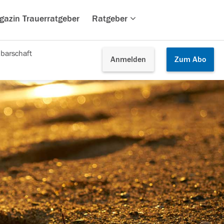
gazin Trauerratgeber
Ratgeber
barschaft
Anmelden
Zum
Abo