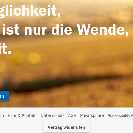
lichkeit,
 ist nur die Wende,
t.
en
I
um
Hilfe & Kontakt
Datenschutz
AGB
Privatsphäre
Accessibility
m
Vertrag widerrufen
A