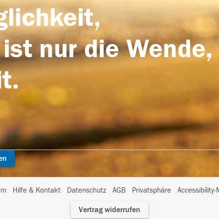
lichkeit,
 ist nur die Wende,
t.
en
I
um
Hilfe & Kontakt
Datenschutz
AGB
Privatsphäre
Accessibility
m
Vertrag widerrufen
A