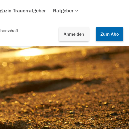
gazin Trauerratgeber
Ratgeber
barschaft
Anmelden
Zum
Abo