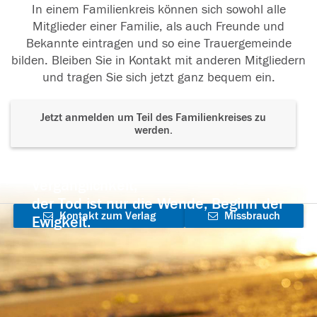
In einem Familienkreis können sich sowohl alle
Mitglieder einer Familie, als auch Freunde und
Bekannte eintragen und so eine Trauergemeinde
bilden. Bleiben Sie in Kontakt mit anderen Mitgliedern
und tragen Sie sich jetzt ganz bequem ein.
Jetzt anmelden um Teil des Familienkreises zu
werden.
Der Tod ist nicht das Ende, nicht die
Vergänglichkeit,
der Tod ist nur die Wende, Beginn der
Kontakt zum Verlag
Missbrauch
Ewigkeit.
aufnehmen
melden