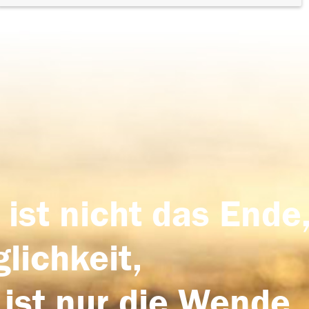
 ist nicht das Ende,
lichkeit,
 ist nur die Wende,