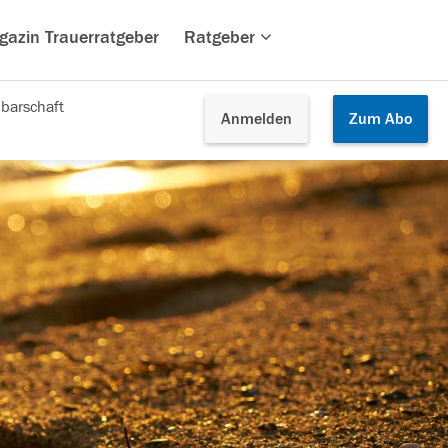
gazin Trauerratgeber
Ratgeber
barschaft
Anmelden
Zum
Abo