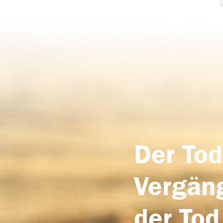
Der Tod
Vergäng
der Tod