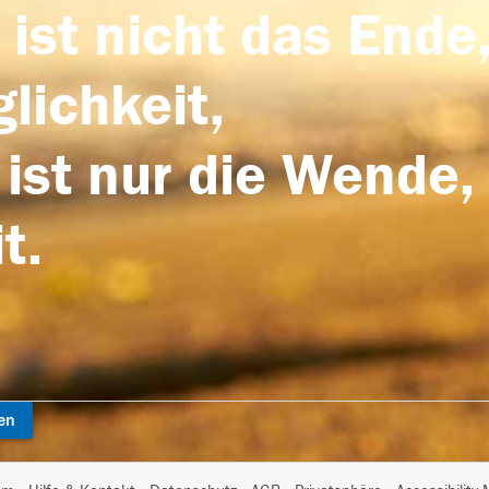
 ist nicht das Ende,
lichkeit,
 ist nur die Wende,
t.
en