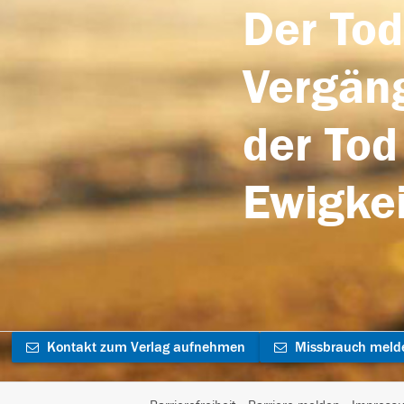
Der Tod
Vergäng
der Tod
Ewigkei
Kontakt zum Verlag aufnehmen
Missbrauch meld