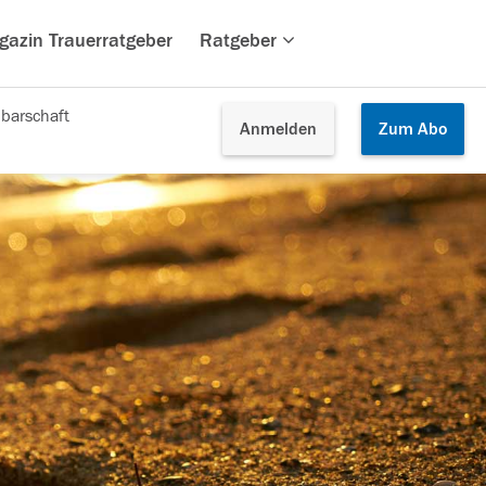
gazin Trauerratgeber
Ratgeber
barschaft
Anmelden
Zum
Abo