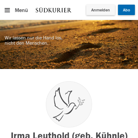
Menü
Anmelden
Abo
Wir lassen nur die Hand los,
nicht den Menschen.
Irma Leuthold (geb. Kühnle)