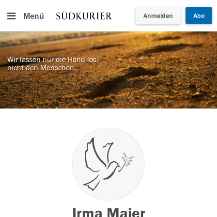
Menü
Anmelden
Abo
Wir lassen nur die Hand los,
nicht den Menschen.
Irma Maier