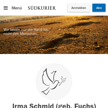
Menü
Anmelden
Abo
Wir lassen nur die Hand los,
nicht den Menschen.
Irma Schmid (geb. Fuchs)