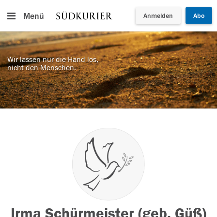
Menü
Anmelden
Abo
Wir lassen nur die Hand los,
nicht den Menschen.
Irma Schürmeister (geb. Güß)