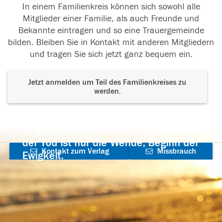
In einem Familienkreis können sich sowohl alle
Mitglieder einer Familie, als auch Freunde und
Bekannte eintragen und so eine Trauergemeinde
bilden. Bleiben Sie in Kontakt mit anderen Mitgliedern
und tragen Sie sich jetzt ganz bequem ein.
Jetzt anmelden um Teil des Familienkreises zu
werden.
Der Tod ist nicht das Ende, nicht die
Vergänglichkeit,
der Tod ist nur die Wende, Beginn der
Kontakt zum Verlag
Missbrauch
Ewigkeit.
aufnehmen
melden