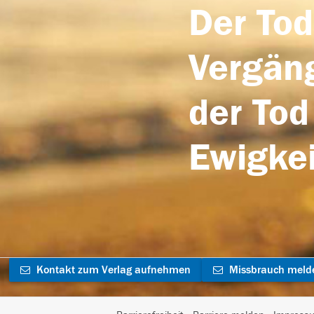
Der Tod
Vergäng
der Tod
Ewigkei
Kontakt zum Verlag aufnehmen
Missbrauch meld