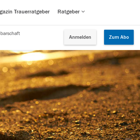
gazin Trauerratgeber
Ratgeber
barschaft
Anmelden
Zum
Abo