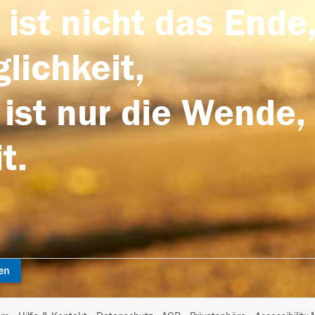
 ist nicht das Ende,
lichkeit,
 ist nur die Wende,
t.
en