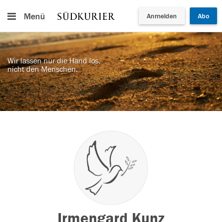
Menü
Anmelden
Abo
Wir lassen nur die Hand los,
nicht den Menschen.
Irmengard Kunz