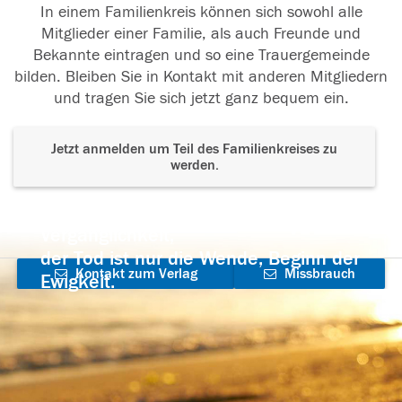
In einem Familienkreis können sich sowohl alle
Mitglieder einer Familie, als auch Freunde und
Bekannte eintragen und so eine Trauergemeinde
bilden. Bleiben Sie in Kontakt mit anderen Mitgliedern
und tragen Sie sich jetzt ganz bequem ein.
Jetzt anmelden um Teil des Familienkreises zu
werden.
Der Tod ist nicht das Ende, nicht die
Vergänglichkeit,
der Tod ist nur die Wende, Beginn der
Kontakt zum Verlag
Missbrauch
Ewigkeit.
aufnehmen
melden