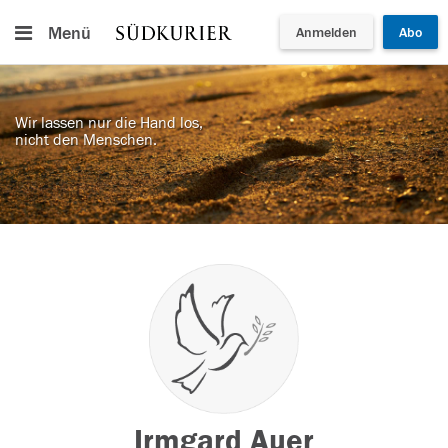
Menü
Anmelden
Abo
Wir lassen nur die Hand los,
nicht den Menschen.
Irmgard Auer