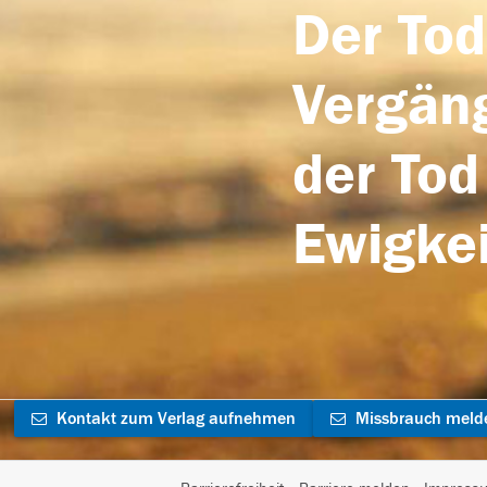
Der Tod
Vergäng
der Tod
Ewigkei
Kontakt zum Verlag aufnehmen
Missbrauch meld