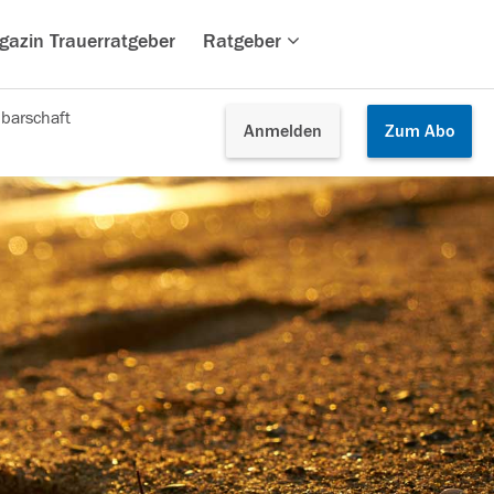
gazin Trauerratgeber
Ratgeber
barschaft
Anmelden
Zum
Abo