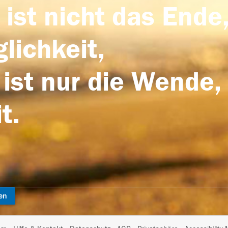
 ist nicht das Ende,
lichkeit,
 ist nur die Wende,
t.
en