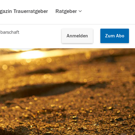
gazin Trauerratgeber
Ratgeber
barschaft
Anmelden
Zum
Abo