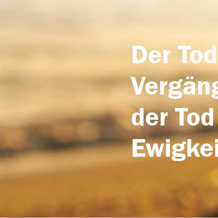
Der Tod
Vergäng
der Tod
Ewigkei