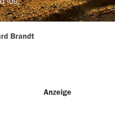
d los,
rd Brandt
Anzeige