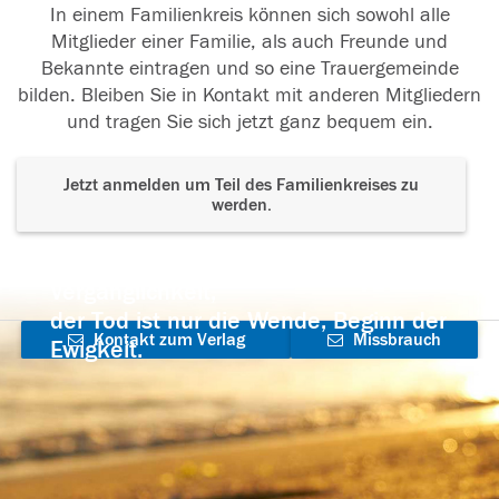
In einem Familienkreis können sich sowohl alle
Mitglieder einer Familie, als auch Freunde und
Bekannte eintragen und so eine Trauergemeinde
bilden. Bleiben Sie in Kontakt mit anderen Mitgliedern
und tragen Sie sich jetzt ganz bequem ein.
Jetzt anmelden um Teil des Familienkreises zu
werden.
Der Tod ist nicht das Ende, nicht die
Vergänglichkeit,
der Tod ist nur die Wende, Beginn der
Kontakt zum Verlag
Missbrauch
Ewigkeit.
aufnehmen
melden