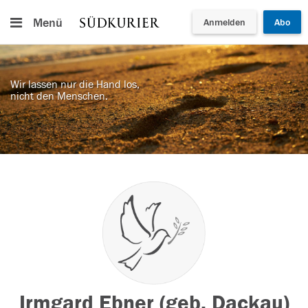
Menü
Anmelden
Abo
Wir lassen nur die Hand los,
nicht den Menschen.
Irmgard Ebner (geb. Dackau)