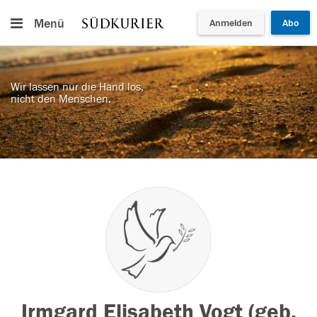
Menü
Anmelden
Abo
Wir lassen nur die Hand los,
nicht den Menschen.
Irmgard Elisabeth Vogt (geb.