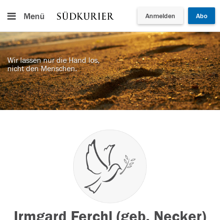
Menü
Anmelden
Abo
Wir lassen nur die Hand los,
nicht den Menschen.
Irmgard Ferchl (geb. Necker)