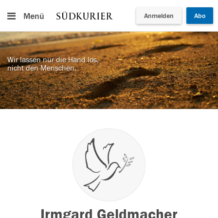
Menü
Anmelden
Abo
Wir lassen nur die Hand los,
nicht den Menschen.
Irmgard Geldmacher