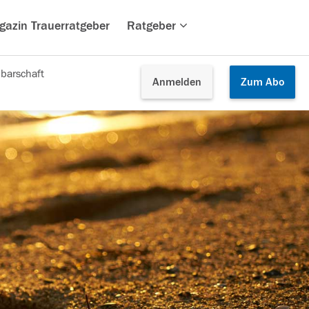
gazin Trauerratgeber
Ratgeber
barschaft
Anmelden
Zum
Abo