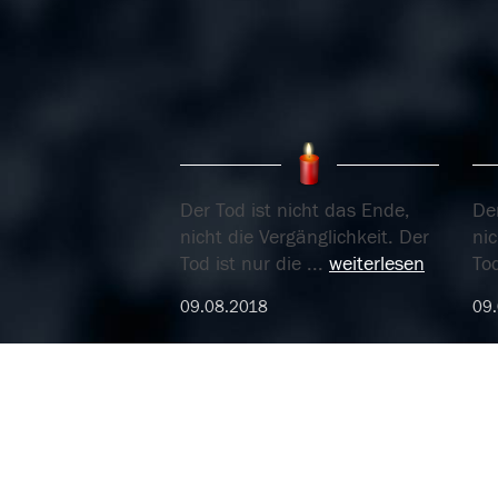
Der Tod ist nicht das Ende,
Der
nicht die Vergänglichkeit. Der
nic
Tod ist nur die
...
weiterlesen
Tod
09.08.2018
09