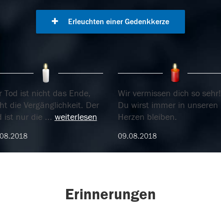
Erleuchten einer Gedenkkerze
 Tod ist nicht das Ende,
Wir vermissen dich so sehr!
ht die Vergänglichkeit. Der
Du wirst immer in unseren
 ist nur die
...
weiterlesen
Herzen bleiben.
.08.2018
09.08.2018
Erinnerungen