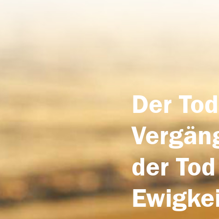
Der Tod
Vergäng
der Tod
Ewigkei