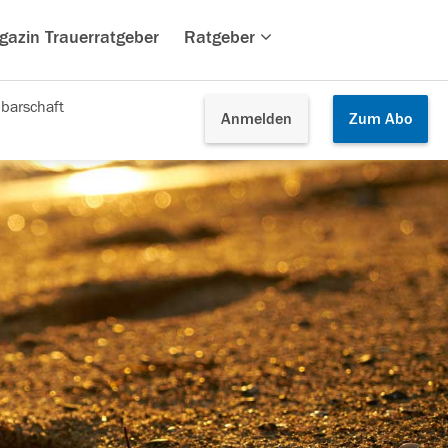
gazin Trauerratgeber
Ratgeber
barschaft
Anmelden
Zum
Abo