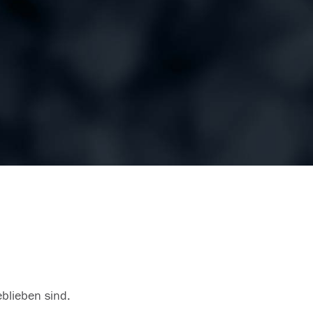
eblieben sind.