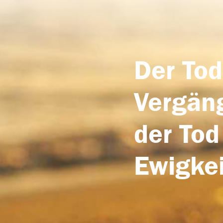
Der Tod
Vergäng
der Tod
Ewigkei