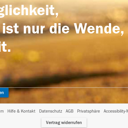
lichkeit,
 ist nur die Wende,
t.
en
I
um
Hilfe & Kontakt
Datenschutz
AGB
Privatsphäre
Accessibility
m
Vertrag widerrufen
A