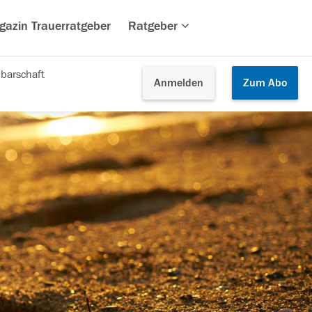
gazin Trauerratgeber
Ratgeber
barschaft
Anmelden
Zum
Abo