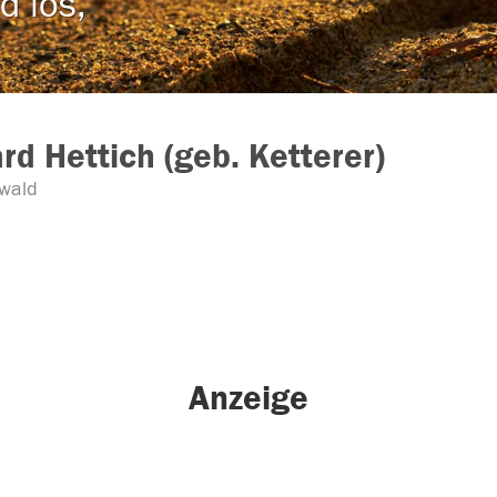
d los,
rd Hettich (geb. Ketterer)
wald
Anzeige