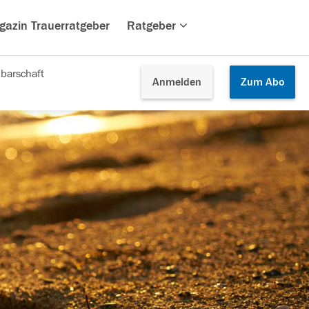
gazin Trauerratgeber
Ratgeber
barschaft
Anmelden
Zum
Abo