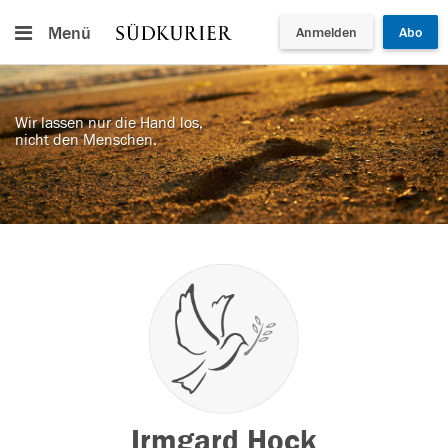
Menü
Anmelden
Abo
Wir lassen nur die Hand los,
nicht den Menschen.
Irmgard Hock