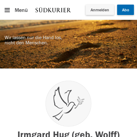
Menü
Anmelden
Abo
Wir lassen nur die Hand los,
nicht den Menschen.
Irmgard Hug (geb. Wolff)