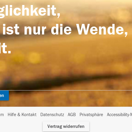
lichkeit,
 ist nur die Wende,
t.
en
I
um
Hilfe & Kontakt
Datenschutz
AGB
Privatsphäre
Accessibility
m
Vertrag widerrufen
A