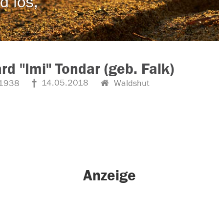
d los,
rd "Imi" Tondar (geb. Falk)
14.05.2018
1938
Waldshut
Anzeige