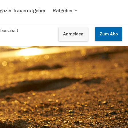
gazin Trauerratgeber
Ratgeber
barschaft
Anmelden
Zum
Abo