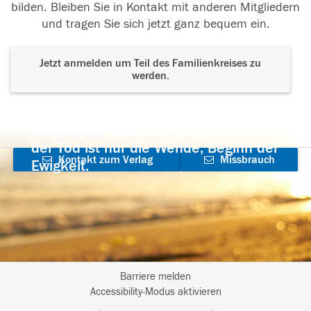
bilden. Bleiben Sie in Kontakt mit anderen Mitgliedern
und tragen Sie sich jetzt ganz bequem ein.
Jetzt anmelden um Teil des Familienkreises zu
werden.
Der Tod ist nicht das Ende, nicht die
Vergänglichkeit,
der Tod ist nur die Wende, Beginn der
Kontakt zum Verlag
Missbrauch
Ewigkeit.
aufnehmen
melden
Barriere melden
I
Accessibility-Modus aktivieren