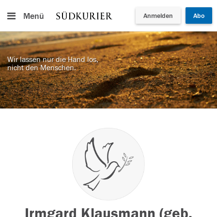
Menü
Anmelden
Abo
Wir lassen nur die Hand los,
nicht den Menschen.
Irmgard Klausmann (geb.