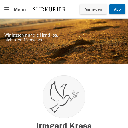
Menü
Anmelden
Abo
Wir lassen nur die Hand los,
nicht den Menschen.
Irmgard Kress