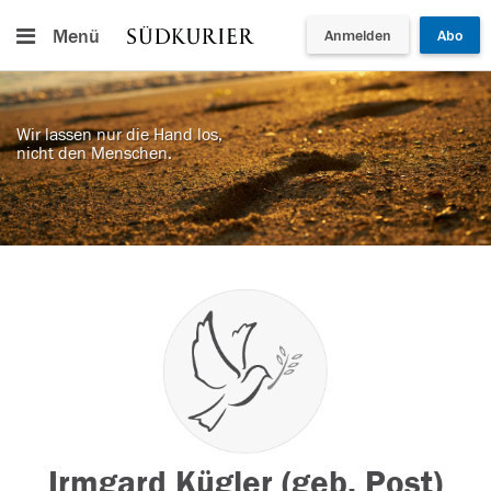
Menü
Anmelden
Abo
Wir lassen nur die Hand los,
nicht den Menschen.
Irmgard Kügler (geb. Post)