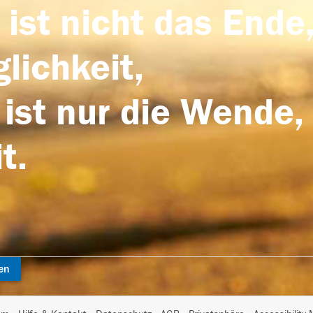
 ist nicht das Ende,
lichkeit,
 ist nur die Wende,
t.
en