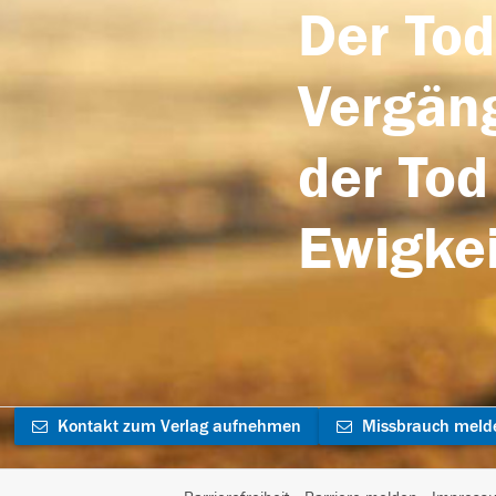
Der Tod
Vergäng
der Tod
Ewigkei
Kontakt zum Verlag aufnehmen
Missbrauch meld