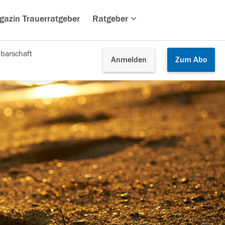
gazin Trauerratgeber
Ratgeber
barschaft
Anmelden
Zum
Abo