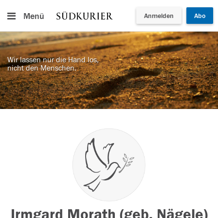
Menü
Anmelden
Abo
Wir lassen nur die Hand los,
nicht den Menschen.
Irmgard Morath (geb. Nägele)