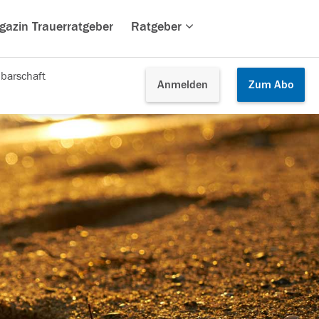
gazin Trauerratgeber
Ratgeber
barschaft
Anmelden
Zum
Abo