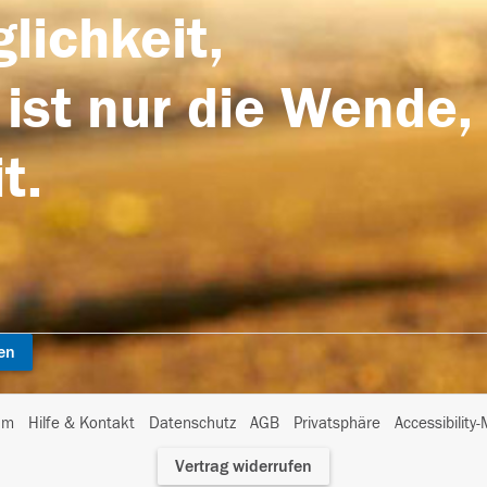
lichkeit,
 ist nur die Wende,
t.
en
I
um
Hilfe & Kontakt
Datenschutz
AGB
Privatsphäre
Accessibility
m
Vertrag widerrufen
A