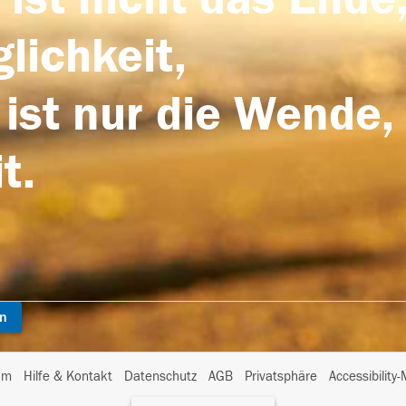
lichkeit,
 ist nur die Wende,
t.
en
I
um
Hilfe & Kontakt
Datenschutz
AGB
Privatsphäre
Accessibility
m