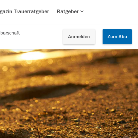
gazin Trauerratgeber
Ratgeber
barschaft
Anmelden
Zum
Abo