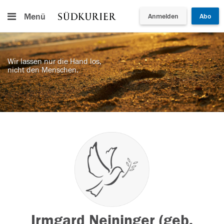
Menü
Anmelden
Abo
Wir lassen nur die Hand los,
nicht den Menschen.
Irmgard Neininger (geb.