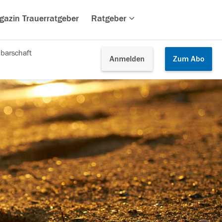
gazin Trauerratgeber
Ratgeber
barschaft
Anmelden
Zum
Abo