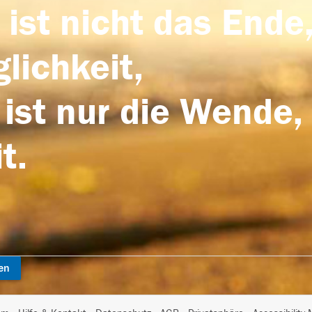
 ist nicht das Ende,
lichkeit,
 ist nur die Wende,
t.
en