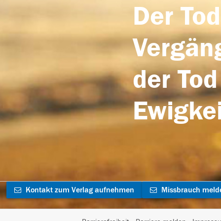
Der Tod
Vergäng
der Tod
Ewigkei
Kontakt zum Verlag aufnehmen
Missbrauch meld