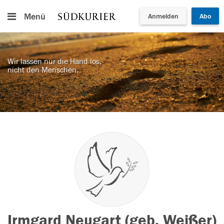
Menü
Anmelden
Abo
Wir lassen nur die Hand los,
nicht den Menschen.
Irmgard Neugart (geb. Weißer)