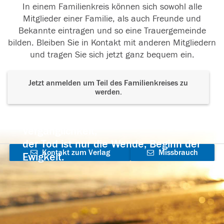
In einem Familienkreis können sich sowohl alle
Mitglieder einer Familie, als auch Freunde und
Bekannte eintragen und so eine Trauergemeinde
bilden. Bleiben Sie in Kontakt mit anderen Mitgliedern
und tragen Sie sich jetzt ganz bequem ein.
Jetzt anmelden um Teil des Familienkreises zu
werden.
Der Tod ist nicht das Ende, nicht die
Vergänglichkeit,
der Tod ist nur die Wende, Beginn der
Kontakt zum Verlag
Missbrauch
Ewigkeit.
aufnehmen
melden