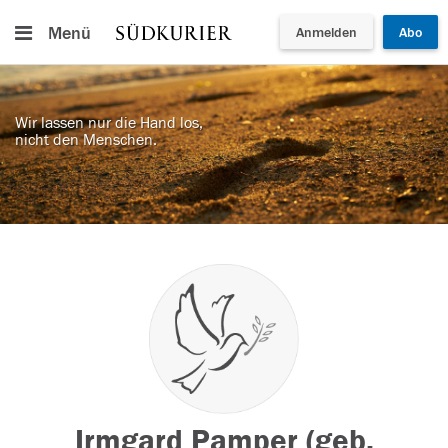
Menü
Anmelden
Abo
Wir lassen nur die Hand los,
nicht den Menschen.
Irmgard Pamper (geb.