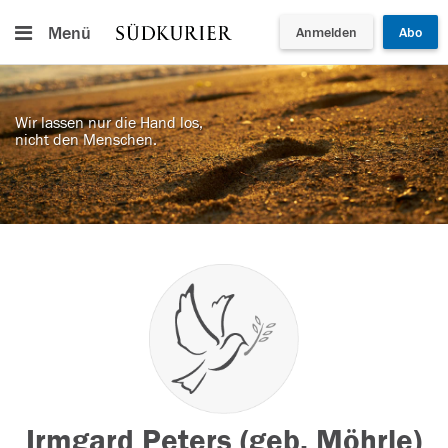
Menü
Anmelden
Abo
Wir lassen nur die Hand los,
nicht den Menschen.
Irmgard Peters (geb. Möhrle)