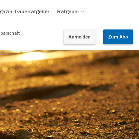
gazin Trauerratgeber
Ratgeber
barschaft
Anmelden
Zum
Abo