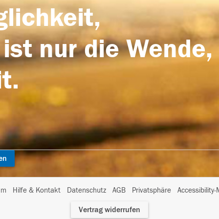
lichkeit,
 ist nur die Wende,
t.
en
I
um
Hilfe & Kontakt
Datenschutz
AGB
Privatsphäre
Accessibility
m
Vertrag widerrufen
A