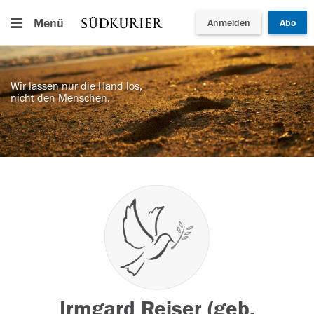
Menü
Anmelden
Abo
Wir lassen nur die Hand los,
nicht den Menschen.
Irmgard Reiser (geb.