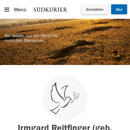
Menü
Anmelden
Abo
Wir lassen nur die Hand los,
nicht den Menschen.
Irmgard Reitfinger (geb.