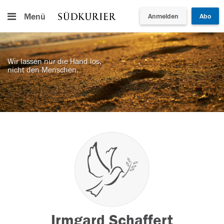
Menü
Anmelden
Abo
Wir lassen nur die Hand los,
nicht den Menschen.
Irmgard Schaffert