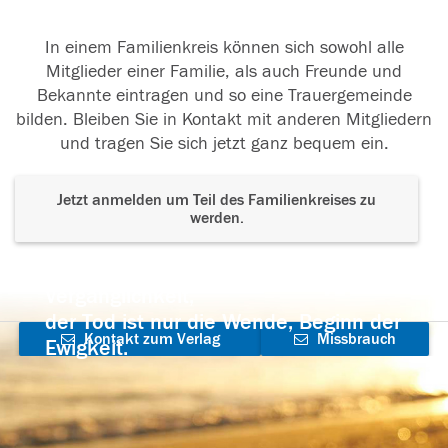
In einem Familienkreis können sich sowohl alle
Mitglieder einer Familie, als auch Freunde und
Bekannte eintragen und so eine Trauergemeinde
bilden. Bleiben Sie in Kontakt mit anderen Mitgliedern
und tragen Sie sich jetzt ganz bequem ein.
Jetzt anmelden um Teil des Familienkreises zu
werden.
Der Tod ist nicht das Ende, nicht die
Vergänglichkeit,
der Tod ist nur die Wende, Beginn der
Kontakt zum Verlag
Missbrauch
Ewigkeit.
aufnehmen
melden