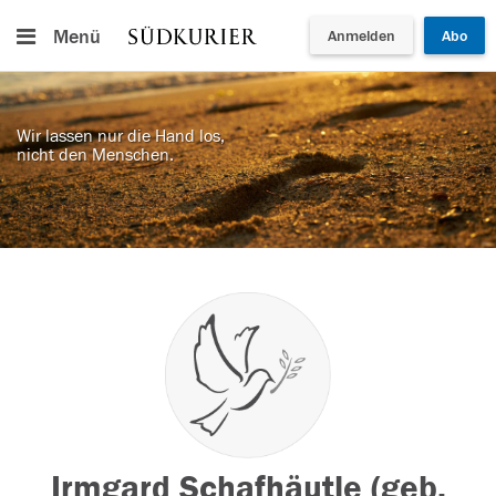
Menü
Anmelden
Abo
Wir lassen nur die Hand los,
nicht den Menschen.
Irmgard Schafhäutle (geb.