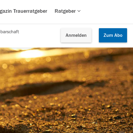
gazin Trauerratgeber
Ratgeber
barschaft
Anmelden
Zum
Abo