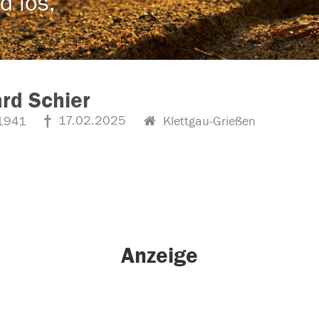
d los,
rd Schier
17.02.2025
1941
Klettgau-Grießen
Anzeige