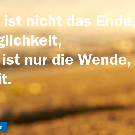
 ist nicht das Ende,
lichkeit,
 ist nur die Wende,
t.
en