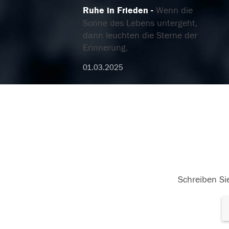
Ruhe in Frieden
Wenn die
Sonne des Lebens untergeht,
dann leuchten die Sterne der
Erinnerung.
01.03.2025
Schreiben Sie