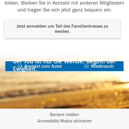
bilden. Bleiben Sie in Kontakt mit anderen Mitgliedern
und tragen Sie sich jetzt ganz bequem ein.
Jetzt anmelden um Teil des Familienkreises zu
werden.
Der Tod ist nicht das Ende, nicht die
Vergänglichkeit,
der Tod ist nur die Wende, Beginn der
Kontakt zum Autor
Missbrauch
Ewigkeit.
aufnehmen
melden
Barriere melden
I
Accessibility-Modus aktivieren