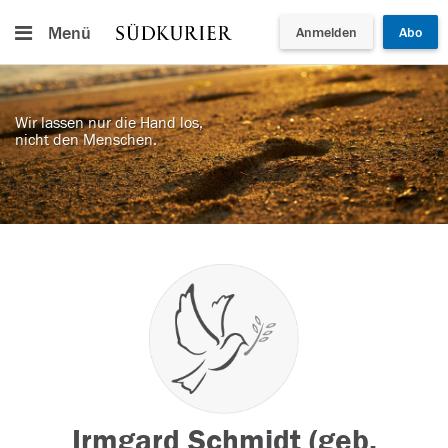
Menü
Anmelden
Abo
Wir lassen nur die Hand los,
nicht den Menschen.
Irmgard Schmidt (geb.