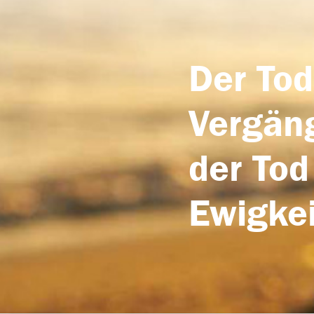
Der Tod
Vergäng
der Tod
Ewigkei