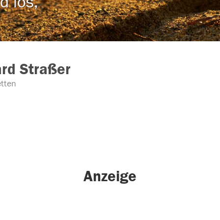
d los,
rd Straßer
tten
Anzeige