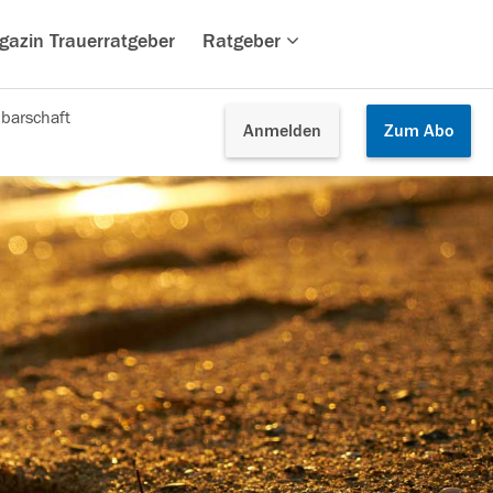
gazin Trauerratgeber
Ratgeber
barschaft
Anmelden
Zum
Abo