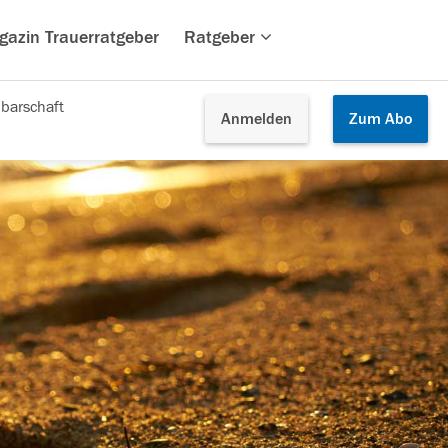
gazin Trauerratgeber
Ratgeber
barschaft
Anmelden
Zum
Abo