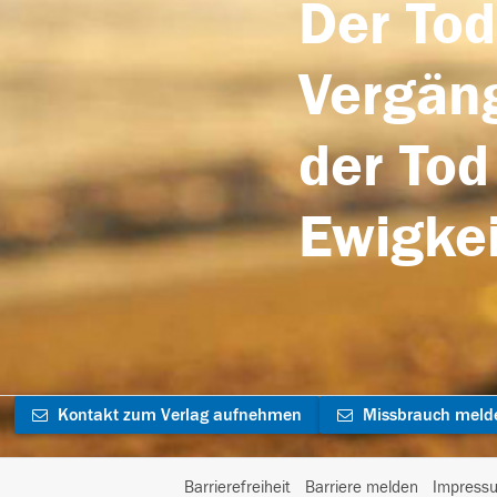
Der Tod
Vergäng
der Tod
Ewigkei
Kontakt zum Verlag aufnehmen
Missbrauch meld
Barrierefreiheit
Barriere melden
Impress