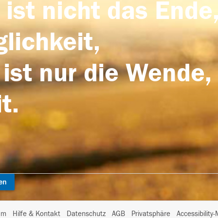
 ist nicht das Ende,
lichkeit,
 ist nur die Wende,
t.
en
I
um
Hilfe & Kontakt
Datenschutz
AGB
Privatsphäre
Accessibility