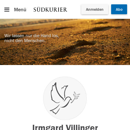
Menü
Anmelden
Abo
Wir lassen nur die Hand los,
nicht den Menschen.
Irmgard Villinger