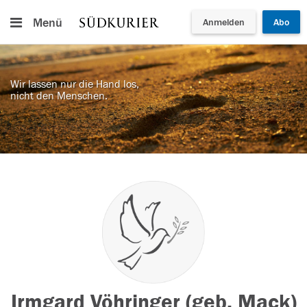
Menü
Anmelden
Abo
Wir lassen nur die Hand los,
nicht den Menschen.
Irmgard Vöhringer (geb. Mack)